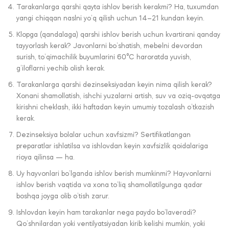
Tarakanlarga qarshi qayta ishlov berish kerakmi? Ha, tuxumdan
yangi chiqqan naslni yo’q qilish uchun 14–21 kundan keyin.
Klopga (qandalaga) qarshi ishlov berish uchun kvartirani qanday
tayyorlash kerak? Javonlarni bo’shatish, mebelni devordan
surish, to’qimachilik buyumlarini 60°C haroratda yuvish,
g’iloflarni yechib olish kerak.
Tarakanlarga qarshi dezinseksiyadan keyin nima qilish kerak?
Xonani shamollatish, ishchi yuzalarni artish, suv va oziq-ovqatga
kirishni cheklash, ikki haftadan keyin umumiy tozalash o’tkazish
kerak.
Dezinseksiya bolalar uchun xavfsizmi? Sertifikatlangan
preparatlar ishlatilsa va ishlovdan keyin xavfsizlik qoidalariga
rioya qilinsa — ha.
Uy hayvonlari bo’lganda ishlov berish mumkinmi? Hayvonlarni
ishlov berish vaqtida va xona to’liq shamollatilgunga qadar
boshqa joyga olib o’tish zarur.
Ishlovdan keyin ham tarakanlar nega paydo bo’laveradi?
Qo’shnilardan yoki ventilyatsiyadan kirib kelishi mumkin, yoki