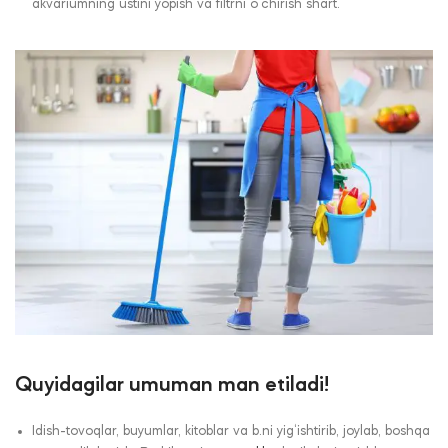
akvariumning ustini yopish va filtrni o‘chirish shart.
Quyidagilar umuman man etiladi!
Idish-tovoqlar, buyumlar, kitoblar va b.ni yig‘ishtirib, joylab, boshqa