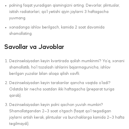
polning faqat yuradigan qismingizni arting. Devorlar, plintuslar,
isitish radiatorlari, qo‘l yetishi qiyin joylarni 3 haftagacha
yuvmang.
xonadonga ishlov berilgach, kamida 2 soat davomida
shamollating.
Savollar va Javoblar
Dezinseksiyadan keyin kvartirada qolish mumkinmi? Yo’q, xonani
shamollatib, ho’l tozalash ishlarini bajarmagunicha, ishlov
berilgan yuzalar bilan aloqa qilish xavfli.
Dezinseksiyadan keyin tarakanlar qancha vaqtda o’ladi?
Odatda bir necha soatdan ikki haftagacha (preparat turiga
qarab).
Dezinseksiyadan keyin polni qachon yuvish mumkin?
Shamollatgandan 2–3 soat o’tgach (faqat qo’l tegadigan
joylarni artish kerak, plintuslar va burchaklarga kamida 2–3 hafta
tegilmaydi).