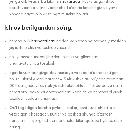
yerga olib ketish. Bu bilan siz
suvaraklar
kutikulasiga ishlov
berish vaqtida ularni vaqtincha ko‘chirib ketishingiz va yana
xonaga qayta olib kirishingiz mumkin bo‘ladi.
Ishlov berilgandan so‘ng:
barcha o‘lik
hasharotlarni
poldan va xonaning boshqa yuzasidan
yig‘ishtirib olish va tashlab yuborish;
pol, yumshoq mebel jihozlari, plintus va gilamlarni
changyutgichda tozalash;
agar buyumlaringizga dezinseksiya vaqtida ta’sir ko‘rsatilgan
bo‘lsa, ularni yuqori harorat – Selsiy shkalasi bo‘yicha taxminan
60+ darajada yaxshilab yuvish talab etiladi. To‘rparda va qalin
pardalarni, adyol va choyshablarni yechish va barchasini yuvib
tozalash yoddan chiqmasin.
Qo‘l tegadigan barcha joylar – stollar, eshik tutqichlari, qo‘l
yetadigan chaspaklar, pultlar va boshqa shunga o‘xshash
narsalarni – yengil ishqorli eritmalar bilan qo‘lqop kiyib tozalab
arting!