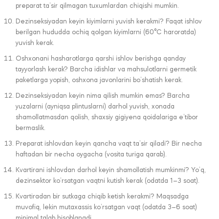
preparat ta’sir qilmagan tuxumlardan chiqishi mumkin.
Dezinseksiyadan keyin kiyimlarni yuvish kerakmi? Faqat ishlov
berilgan hududda ochiq qolgan kiyimlarni (60°C haroratda)
yuvish kerak.
Oshxonani hasharotlarga qarshi ishlov berishga qanday
tayyorlash kerak? Barcha idishlar va mahsulotlarni germetik
paketlarga yopish, oshxona javonlarini bo’shatish kerak.
Dezinseksiyadan keyin nima qilish mumkin emas? Barcha
yuzalarni (ayniqsa plintuslarni) darhol yuvish, xonada
shamollatmasdan qolish, shaxsiy gigiyena qoidalariga e’tibor
bermaslik.
Preparat ishlovdan keyin qancha vaqt ta’sir qiladi? Bir necha
haftadan bir necha oygacha (vosita turiga qarab).
Kvartirani ishlovdan darhol keyin shamollatish mumkinmi? Yo’q,
dezinsektor ko’rsatgan vaqtni kutish kerak (odatda 1–3 soat).
Kvartiradan bir sutkaga chiqib ketish kerakmi? Maqsadga
muvofiq, lekin mutaxassis ko’rsatgan vaqt (odatda 3–6 soat)
minimal talab hisoblanadi.