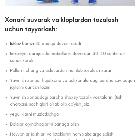
Xonani suvarak va kloplardan tozalash
uchun tayyorlash:
Ishlov berish
30 daqiqa davom etadi
Imkoniyat darajasida mebellarni devordan 30-40 santimetr
surish kerak
Pollarni chang va axlatlardan namlab tozalash zarur
Yuvinish xonasi, hojatxona va oshxonalardagi barcha suv oqqan
joylarni quritish lozim
Yuvinish xonasidagi barcha shaxsiy tozalik vositalarini (tish
cho‘tkasi, sochiqlar) o‘rab olib qo‘yish joiz
yeguliklarni muzlatkichga
Bolalar o‘yinchoqlarini panaga olish
Hayvonlar idishlari va lotoklarini ham xaltalarga solish,