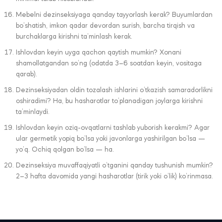
Mebelni dezinseksiyaga qanday tayyorlash kerak? Buyumlardan
bo’shatish, imkon qadar devordan surish, barcha tirqish va
burchaklarga kirishni ta’minlash kerak.
Ishlovdan keyin uyga qachon qaytish mumkin? Xonani
shamollatgandan so’ng (odatda 3–6 soatdan keyin, vositaga
qarab).
Dezinseksiyadan oldin tozalash ishlarini o’tkazish samaradorlikni
oshiradimi? Ha, bu hasharotlar to’planadigan joylarga kirishni
ta’minlaydi.
Ishlovdan keyin oziq-ovqatlarni tashlab yuborish kerakmi? Agar
ular germetik yopiq bo’lsa yoki javonlarga yashirilgan bo’lsa —
yo’q. Ochiq qolgan bo’lsa — ha.
Dezinseksiya muvaffaqiyatli o’tganini qanday tushunish mumkin?
2–3 hafta davomida yangi hasharotlar (tirik yoki o’lik) ko’rinmasa.