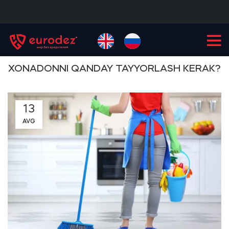
+99855
900-77-77
XONADONNI QANDAY TAYYORLASH KERAK?
13
AVG