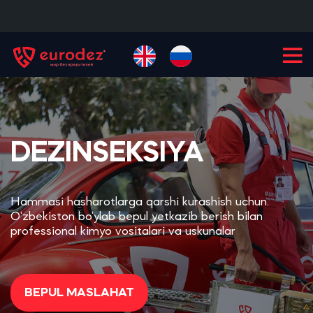
+99855
900-77-77
DEZINSEKSIYA
Hammasi hasharotlarga qarshi kurashish uchun.
O‘zbekiston bo‘ylab bepul yetkazib berish bilan
professional kimyo vositalari va uskunalar
BEPUL MASLAHAT