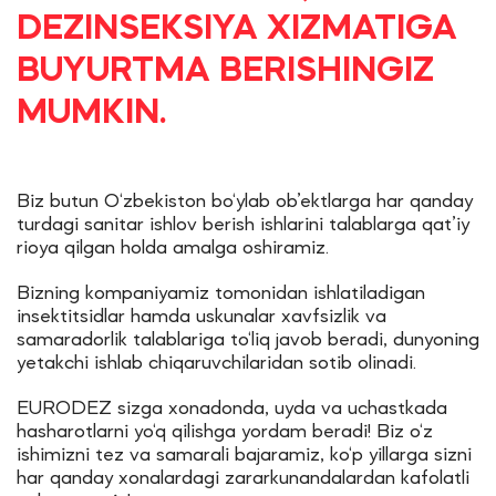
DEZINSEKSIYA XIZMATIGA
BUYURTMA BERISHINGIZ
MUMKIN.
Biz butun O‘zbekiston bo‘ylab ob’ektlarga har qanday
turdagi sanitar ishlov berish ishlarini talablarga qat’iy
rioya qilgan holda amalga oshiramiz.
Bizning kompaniyamiz tomonidan ishlatiladigan
insektitsidlar hamda uskunalar xavfsizlik va
samaradorlik talablariga to‘liq javob beradi, dunyoning
yetakchi ishlab chiqaruvchilaridan sotib olinadi.
EURODEZ sizga xonadonda, uyda va uchastkada
hasharotlarni yo‘q qilishga yordam beradi! Biz o‘z
ishimizni tez va samarali bajaramiz, ko‘p yillarga sizni
har qanday xonalardagi zararkunandalardan kafolatli