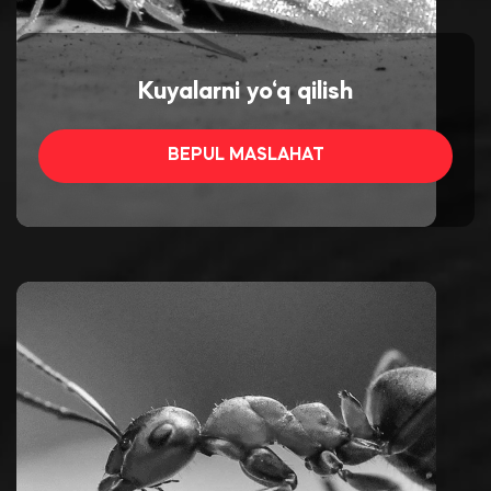
Kuyalarni yo‘q qilish
BEPUL MASLAHAT