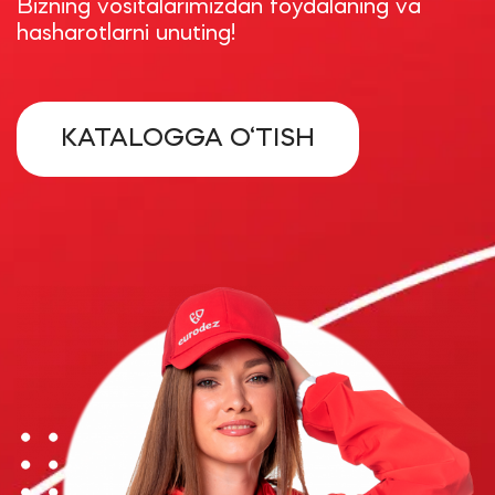
Bizning vositalarimizdan foydalaning va
hasharotlarni unuting!
KATALOGGA O‘TISH