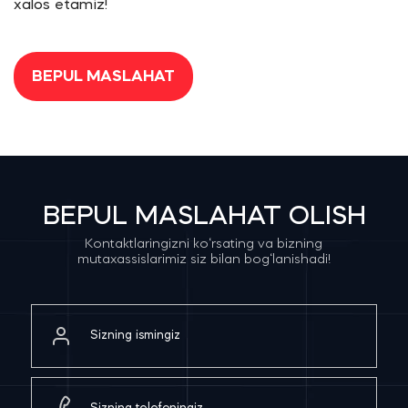
xalos etamiz!
BEPUL MASLAHAT
BEPUL MASLAHAT OLISH
Kontaktlaringizni ko‘rsating va bizning
mutaxassislarimiz siz bilan bog‘lanishadi!