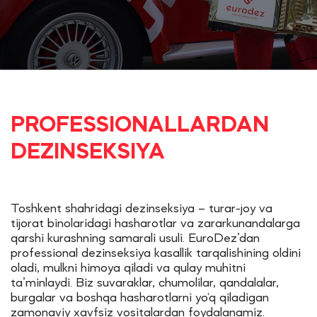
PROFESSIONALLARDAN
DEZINSEKSIYA
Toshkent shahridagi dezinseksiya – turar-joy va
tijorat binolaridagi hasharotlar va zararkunandalarga
qarshi kurashning samarali usuli. EuroDez’dan
professional dezinseksiya kasallik tarqalishining oldini
oladi, mulkni himoya qiladi va qulay muhitni
ta’minlaydi. Biz suvaraklar, chumolilar, qandalalar,
burgalar va boshqa hasharotlarni yo‘q qiladigan
zamonaviy xavfsiz vositalardan foydalanamiz.