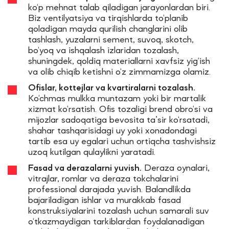
ko‘p mehnat talab qiladigan jarayonlardan biri.
Biz ventilyatsiya va tirqishlarda to‘planib
qoladigan mayda qurilish changlarini olib
tashlash, yuzalarni sement, suvoq, skotch,
bo‘yoq va ishqalash izlaridan tozalash,
shuningdek, qoldiq materiallarni xavfsiz yig‘ish
va olib chiqib ketishni o‘z zimmamizga olamiz.
Ofislar, kottejlar va kvartiralarni tozalash.
Ko‘chmas mulkka muntazam yoki bir martalik
xizmat ko‘rsatish. Ofis tozaligi brend obro‘si va
mijozlar sadoqatiga bevosita ta’sir ko‘rsatadi,
shahar tashqarisidagi uy yoki xonadondagi
tartib esa uy egalari uchun ortiqcha tashvishsiz
uzoq kutilgan qulaylikni yaratadi.
Fasad va derazalarni yuvish.
Deraza oynalari,
vitrajlar, romlar va deraza tokchalarini
professional darajada yuvish. Balandlikda
bajariladigan ishlar va murakkab fasad
konstruksiyalarini tozalash uchun samarali suv
o‘tkazmaydigan tarkiblardan foydalanadigan