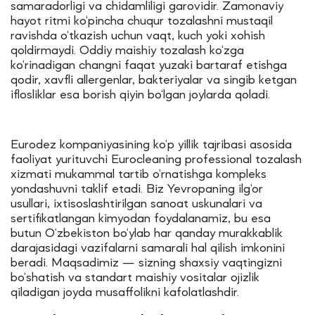
samaradorligi va chidamliligi garovidir. Zamonaviy
hayot ritmi ko‘pincha chuqur tozalashni mustaqil
ravishda o‘tkazish uchun vaqt, kuch yoki xohish
qoldirmaydi. Oddiy maishiy tozalash ko‘zga
ko‘rinadigan changni faqat yuzaki bartaraf etishga
qodir, xavfli allergenlar, bakteriyalar va singib ketgan
iflosliklar esa borish qiyin bo‘lgan joylarda qoladi.
Eurodez kompaniyasining ko‘p yillik tajribasi asosida
faoliyat yurituvchi Eurocleaning professional tozalash
xizmati mukammal tartib o‘rnatishga kompleks
yondashuvni taklif etadi. Biz Yevropaning ilg‘or
usullari, ixtisoslashtirilgan sanoat uskunalari va
sertifikatlangan kimyodan foydalanamiz, bu esa
butun O‘zbekiston bo‘ylab har qanday murakkablik
darajasidagi vazifalarni samarali hal qilish imkonini
beradi. Maqsadimiz — sizning shaxsiy vaqtingizni
bo‘shatish va standart maishiy vositalar ojizlik
qiladigan joyda musaffolikni kafolatlashdir.