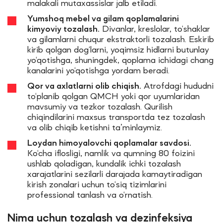
malakali mutaxassislar jalb etiladi.
Yumshoq mebel va gilam qoplamalarini
kimyoviy tozalash.
Divanlar, kreslolar, to‘shaklar
va gilamlarni chuqur ekstraktorli tozalash. Eskirib
kirib qolgan dog‘larni, yoqimsiz hidlarni butunlay
yo‘qotishga, shuningdek, qoplama ichidagi chang
kanalarini yo‘qotishga yordam beradi.
Qor va axlatlarni olib chiqish.
Atrofdagi hududni
to‘planib qolgan QMCH yoki qor uyumlaridan
mavsumiy va tezkor tozalash. Qurilish
chiqindilarini maxsus transportda tez tozalash
va olib chiqib ketishni ta’minlaymiz.
Loydan himoyalovchi qoplamalar savdosi.
Ko‘cha iflosligi, namlik va qumning 80 foizini
ushlab qoladigan, kundalik ichki tozalash
xarajatlarini sezilarli darajada kamaytiradigan
kirish zonalari uchun to‘siq tizimlarini
professional tanlash va o‘rnatish.
Nima uchun tozalash va dezinfeksiya