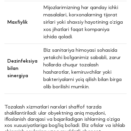
Mijozlarimizning har qanday ichki
masalalari, korxonalarning tijorat
Maxfiylik
sirlari yoki shaxsiy hayotining o‘ziga
xos jihatlari faqat kompaniya
ichida qoladi.
Biz sanitariya himoyasi sohasida
yetakchi bo‘lganimiz sababli, zarur
Dezinfeksiya
hollarda chuqur tozalash
bilan
hasharotlar, kemiruvchilar yoki
sinergiya
bakteriyalarni yo‘q qilish bilan birga
olib borilishi mumkin.
Tozalash xizmatlari narxlari shaffof tarzda
shakllantiriladi: ular obyektning aniq maydoni,
ifloslanish darajasi va bajariladigan ishlarning o‘ziga
xos xususiyatlariga bog‘liq bo‘ladi. Biz ofislar va ishlab