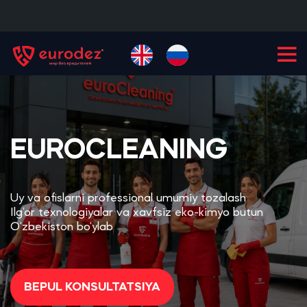
+99855
900-77-77
EUROCLEANING
Uy va ofislarni professional umumiy tozalash
Ilg‘or texnologiyalar va xavfsiz eko-kimyo butun
O‘zbekiston bo‘ylab
BEPUL KONSULTATSIYA