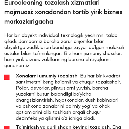
Eurocleaning tozalash xizmatlari
majmuasi: xonadondan tortib yirik biznes
markazlarigacha
Har bir obyekt individual texnologik yechimni talab
qiladi. Jamoamiz barcha zarur anjomlar bilan
obyektga zudlik bilan borishga tayyor bo‘lgan malakali
ustalar bilan ta’minlangan. Biz ham jismoniy shaxslar,
ham yirik biznes vakillarining barcha ehtiyojlarini
qondiramiz:
Xonalarni umumiy tozalash.
Bu har bir kvadrat
santimetrni keng ko‘lamli va chuqur tozalashdir.
Pollar, devorlar, plintuslarni yuvish, barcha
yuzalarni butun balandligi bo‘yicha
changsizlantirish, hojatxonalar, dush kabinalari
va oshxona zonalarini doimiy yog‘ va ohak
qatlamlarini olib tashlash orqali chuqur
dezinfeksiya qilishni o‘z ichiga oladi.
Ta’mirlash va qurilishdan keyingi tozalash.
Eng