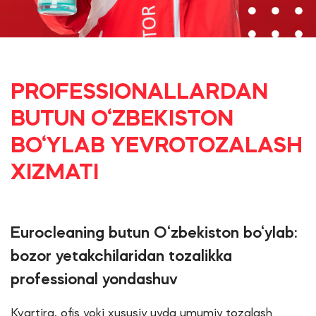
PROFESSIONALLARDAN
BUTUN O‘ZBEKISTON
BO‘YLAB YEVROTOZALASH
XIZMATI
Eurocleaning butun O‘zbekiston bo‘ylab:
bozor yetakchilaridan tozalikka
professional yondashuv
Kvartira, ofis yoki xususiy uyda umumiy tozalash