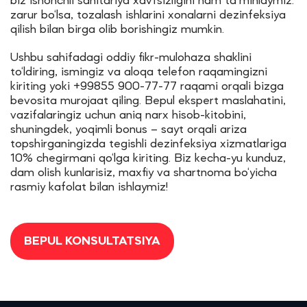
biz ishonchli sanitariya xavfsizligini ham ta’minlaymiz:
zarur bo‘lsa, tozalash ishlarini xonalarni dezinfeksiya
qilish bilan birga olib borishingiz mumkin.
Ushbu sahifadagi oddiy fikr-mulohaza shaklini
to‘ldiring, ismingiz va aloqa telefon raqamingizni
kiriting yoki +99855 900-77-77 raqami orqali bizga
bevosita murojaat qiling. Bepul ekspert maslahatini,
vazifalaringiz uchun aniq narx hisob-kitobini,
shuningdek, yoqimli bonus – sayt orqali ariza
topshirganingizda tegishli dezinfeksiya xizmatlariga
10% chegirmani qo‘lga kiriting. Biz kecha-yu kunduz,
dam olish kunlarisiz, maxfiy va shartnoma bo‘yicha
rasmiy kafolat bilan ishlaymiz!
BEPUL KONSULTATSIYA