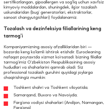
sertifikatlangan, gipoallergen va sog‘liq uchun xavfsiz
kimyoviy moddalardan, shuningdek, ilg‘or tozalash
uskunalaridan (bug‘ generatorlari, ekstraktorlar,
sanoat changyutgichlari) foydalanamiz.
Tozalash va dezinfeksiya filiallarining keng
tarmog‘i
Kompaniyamizning asosiy afzalliklaridan biri —
bozorda keng ko‘lamli ishtirok etishdir. Eurocleaning
nafaqat poytaxtda xizmat ko‘rsatadi: bizning filiallar
tarmog‘imiz O‘zbekiston Respublikasining asosiy
hududlari va shaharlarini qamrab oladi. Siz
professional tozalash guruhini quyidagi joylarga
chaqirishingiz mumkin:
Toshkent shahri va Toshkent viloyatida;
Samarqand, Buxoro va Navoiyda;
Farg‘ona vodiysi shaharlari (Andijon, Namangan,
Farg‘ona)