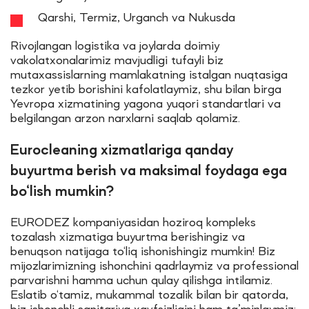
Qarshi, Termiz, Urganch va Nukusda
Rivojlangan logistika va joylarda doimiy
vakolatxonalarimiz mavjudligi tufayli biz
mutaxassislarning mamlakatning istalgan nuqtasiga
tezkor yetib borishini kafolatlaymiz, shu bilan birga
Yevropa xizmatining yagona yuqori standartlari va
belgilangan arzon narxlarni saqlab qolamiz.
Eurocleaning xizmatlariga qanday
buyurtma berish va maksimal foydaga ega
bo‘lish mumkin?
EURODEZ kompaniyasidan hoziroq kompleks
tozalash xizmatiga buyurtma berishingiz va
benuqson natijaga to‘liq ishonishingiz mumkin! Biz
mijozlarimizning ishonchini qadrlaymiz va professional
parvarishni hamma uchun qulay qilishga intilamiz.
Eslatib o‘tamiz, mukammal tozalik bilan bir qatorda,