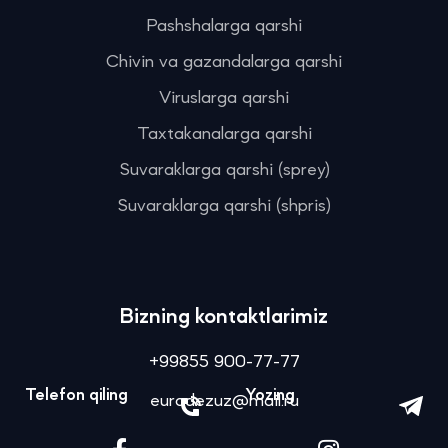
Pashshalarga qarshi
Chivin va gazandalarga qarshi
Viruslarga qarshi
Taxtakanalarga qarshi
Suvaraklarga qarshi (sprey)
Suvaraklarga qarshi (shpris)
Bizning kontaktlarimiz
+99855 900-77-77
Telefon qiling
Yozing
eurodezuz@mail.ru