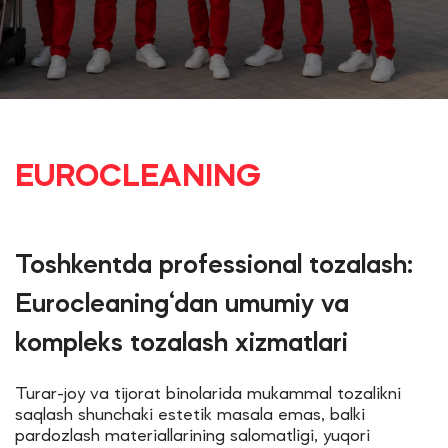
EUROCLEANING
Toshkentda professional tozalash:
Eurocleaning‘dan umumiy va
kompleks tozalash xizmatlari
Turar-joy va tijorat binolarida mukammal tozalikni
saqlash shunchaki estetik masala emas, balki
pardozlash materiallarining salomatligi, yuqori