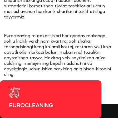
chiqarish sexlariga uzoq muddatli abonent
xizmatlarini ko‘rsatishda tijorat tashkilotlari uchun
moslashuvchan hamkorlik shartlarini taklif etishga
tayyormiz.
Eurocleaning mutaxassislari har qanday makonga,
xoh u kichik va shinam kvartira, xoh shahar
tashqarisidagi keng ko‘lamli kottej, restoran yoki ko‘p
qavatli ofis markazi bo‘lsin, mukammal tozalikni
qaytarishga tayyor. Hoziroq veb-saytimizda ariza
qoldiring, menejerning bepul maslahatini va
obyektingiz uchun ishlar narxining aniq hisob-kitobini
oling.
EUROCLEANING