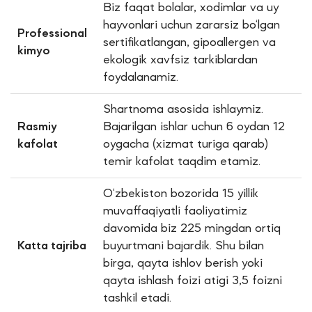
Biz faqat bolalar, xodimlar va uy
hayvonlari uchun zararsiz bo‘lgan
Professional
sertifikatlangan, gipoallergen va
kimyo
ekologik xavfsiz tarkiblardan
foydalanamiz.
Shartnoma asosida ishlaymiz.
Rasmiy
Bajarilgan ishlar uchun 6 oydan 12
kafolat
oygacha (xizmat turiga qarab)
temir kafolat taqdim etamiz.
O‘zbekiston bozorida 15 yillik
muvaffaqiyatli faoliyatimiz
davomida biz 225 mingdan ortiq
Katta tajriba
buyurtmani bajardik. Shu bilan
birga, qayta ishlov berish yoki
qayta ishlash foizi atigi 3,5 foizni
tashkil etadi.