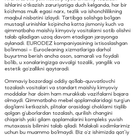
ishlarini o‘tkazish zaruriyatiga duch kelganda, har bir
ko‘chmas mulk egasi narx, tezlik va ishonchlilikning
maqbul nisbatini izlaydi. Tartibga solishga bo‘lgan
mustaqil urinishlar ko‘pincha katta jismoniy kuch va
qimmatbaho maishiy kimyoviy vositalarni sotib olishni
talab qiladigan uzoq davom etadigan jarayonga
aylanadi. EURODEZ kompaniyasining ixtisoslashgan
bo‘linmasi – Eurocleaning xizmatlariga darhol
buyurtma berish ancha oson, samarali va foydali
bo‘lib, u xonalaringizga avvalgi tozalik, yangilik va
estetik go‘zallikni qaytaradi.
Ommaviy bozordagi oddiy qo‘llab-quvvatlovchi
tozalash vositalari va standart maishiy kimyoviy
moddalar har doim ham murakkab vazifalarni bajara
olmaydi. Qimmatbaho mebel qoplamalaridagi turg‘un
dog‘larni ketkazish, plitalar orasidagi choklarni tiqilib
qolgan g‘uborlardan tozalash, qurilish changini
chiqarish yoki gilam qoplamalarini kompleks yuvish
mutaxassis bilimini talab qiladi. Malakali xodimlarimiz
uchun bu muammo bo‘lmaydi. Biz o‘z ishimizda qat’iy