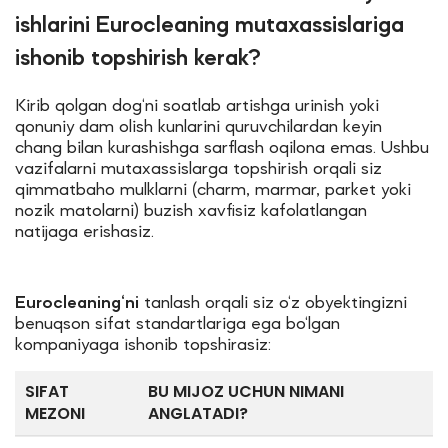
ishlarini Eurocleaning mutaxassislariga
ishonib topshirish kerak?
Kirib qolgan dog‘ni soatlab artishga urinish yoki
qonuniy dam olish kunlarini quruvchilardan keyin
chang bilan kurashishga sarflash oqilona emas. Ushbu
vazifalarni mutaxassislarga topshirish orqali siz
qimmatbaho mulklarni (charm, marmar, parket yoki
nozik matolarni) buzish xavfisiz kafolatlangan
natijaga erishasiz.
Eurocleaning‘ni
tanlash orqali siz o‘z obyektingizni
benuqson sifat standartlariga ega bo‘lgan
kompaniyaga ishonib topshirasiz:
SIFAT
BU MIJOZ UCHUN NIMANI
MEZONI
ANGLATADI?