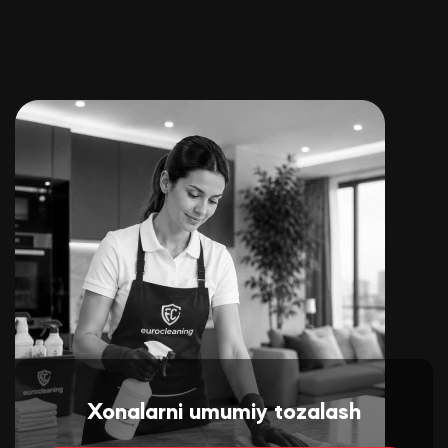
Xonalarni umumiy tozalash