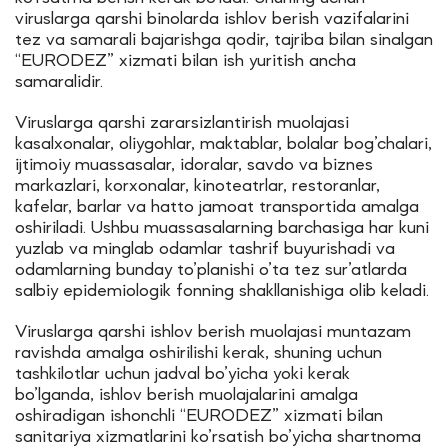
viruslarga qarshi binolarda ishlov berish vazifalarini
tez va samarali bajarishga qodir, tajriba bilan sinalgan
“EURODEZ” xizmati bilan ish yuritish ancha
samaralidir.
Viruslarga qarshi zararsizlantirish muolajasi
kasalxonalar, oliygohlar, maktablar, bolalar bog’chalari,
ijtimoiy muassasalar, idoralar, savdo va biznes
markazlari, korxonalar, kinoteatrlar, restoranlar,
kafelar, barlar va hatto jamoat transportida amalga
oshiriladi. Ushbu muassasalarning barchasiga har kuni
yuzlab va minglab odamlar tashrif buyurishadi va
odamlarning bunday to’planishi o’ta tez sur’atlarda
salbiy epidemiologik fonning shakllanishiga olib keladi.
Viruslarga qarshi ishlov berish muolajasi muntazam
ravishda amalga oshirilishi kerak, shuning uchun
tashkilotlar uchun jadval bo’yicha yoki kerak
bo’lganda, ishlov berish muolajalarini amalga
oshiradigan ishonchli “EURODEZ” xizmati bilan
sanitariya xizmatlarini ko’rsatish bo’yicha shartnoma