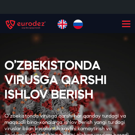
+99855
900-77-77
O’ZBEKISTONDA
VIRUSGA QARSHI
ISHLOV BERISH
O’zbekistonda virusga qarshi har qanday turdagi va
maqsadli bino-xonalarga ishlov berish yangi turdagi
viruslar bilan kasallanish xavfini kamaytirish va