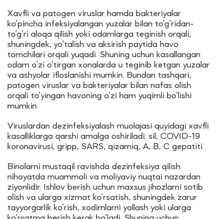
Xavfli va patogen viruslar hamda bakteriyalar
ko’pincha infeksiyalangan yuzalar bilan to’g’ridan-
to’g’ri aloqa qilish yoki odamlarga teginish orqali,
shuningdek, yo’talish va aksirish paytida havo
tomchilari orqali yuqadi. Shuning uchun kasallangan
odam o’zi o’tirgan xonalarda u teginib ketgan yuzalar
va ashyolar ifloslanishi mumkin. Bundan tashqari,
patogen viruslar va bakteriyalar bilan nafas olish
orqali to’yingan havoning o’zi ham yuqimli bo’lishi
mumkin.
Viruslardan dezinfeksiyalash muolajasi quyidagi xavfli
kasalliklarga qarshi amalga oshiriladi: sil, COVID-19
koronavirusi, gripp, SARS, qizamiq, A, B, C gepatiti.
Binolarni mustaqil ravishda dezinfeksiya qilish
nihoyatda muammoli va moliyaviy nuqtai nazardan
ziyonlidir. Ishlov berish uchun maxsus jihozlarni sotib
olish va ularga xizmat ko’rsatish, shuningdek zarur
tayyorgarlik ko’rish, xodimlarni yollash yoki ularga
ko’rsatma berish kerak bo’ladi. Shuning uchun