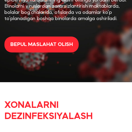
epidemiya tarqalishining oldini olishga yordam beradi.
Binolarni viruslardan zararsizlantirish maktablarda,
bolalar bog’chalarida, ofislarda va odamlar ko’p
to’planadigan boshqa binolarda amalga oshiriladi.
BEPUL MASLAHAT OLISH
XONALARNI
DEZINFEKSIYALASH