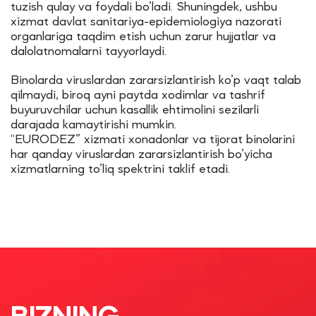
tuzish qulay va foydali bo’ladi. Shuningdek, ushbu
xizmat davlat sanitariya-epidemiologiya nazorati
organlariga taqdim etish uchun zarur hujjatlar va
dalolatnomalarni tayyorlaydi.
Binolarda viruslardan zararsizlantirish ko’p vaqt talab
qilmaydi, biroq ayni paytda xodimlar va tashrif
buyuruvchilar uchun kasallik ehtimolini sezilarli
darajada kamaytirishi mumkin.
“EURODEZ” xizmati xonadonlar va tijorat binolarini
har qanday viruslardan zararsizlantirish bo’yicha
xizmatlarning to’liq spektrini taklif etadi.