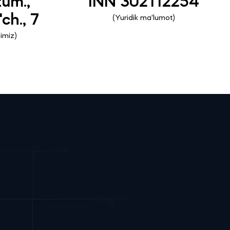
um.,
INN 302112254
ch., 7
(Yuridik ma'lumot)
imiz)