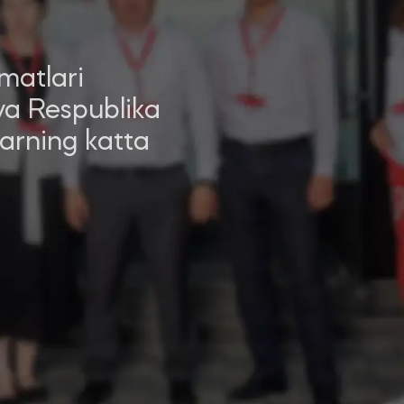
matlari
 va Respublika
larning katta