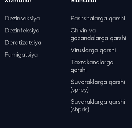
Xizmatlar
Mahsulot
Dezinseksiya
Pashshalarga qarshi
Dezinfeksiya
Chivin va
gazandalarga qarshi
Deratizatsiya
Viruslarga qarshi
Fumigatsiya
Taxtakanalarga
qarshi
Suvaraklarga qarshi
(sprey)
Suvaraklarga qarshi
(shpris)