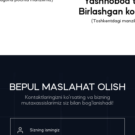
Yashnobod t
yagona pochta manzilimiz)
Birlashgan ko'
(Toshkentdagi manzil
BEPUL MASLAHAT OLISH
Kontaktlaringizni ko‘rsating va bizning
mutaxassislarimiz siz bilan bog‘lanishadi!