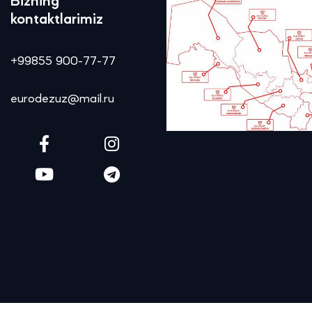
Bizning
kontaktlarimiz
+99855 900-77-77
eurodezuz@mail.ru