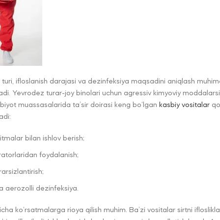
 turi, ifloslanish darajasi va dezinfeksiya maqsadini aniqlash muhimd
adi. Yevrodez turar-joy binolari uchun agressiv kimyoviy moddalarsi
ibbiyot muassasalarida ta’sir doirasi keng bo‘lgan
kasbiy vositalar
qo‘
adi:
tmalar bilan ishlov berish;
atorlaridan foydalanish;
arsizlantirish;
 aerozolli dezinfeksiya.
icha ko‘rsatmalarga rioya qilish muhim. Ba’zi vositalar sirtni iflosli