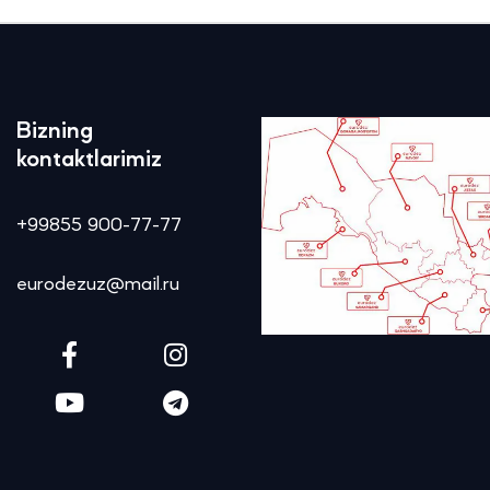
Bizning
kontaktlarimiz
+99855 900-77-77
eurodezuz@mail.ru