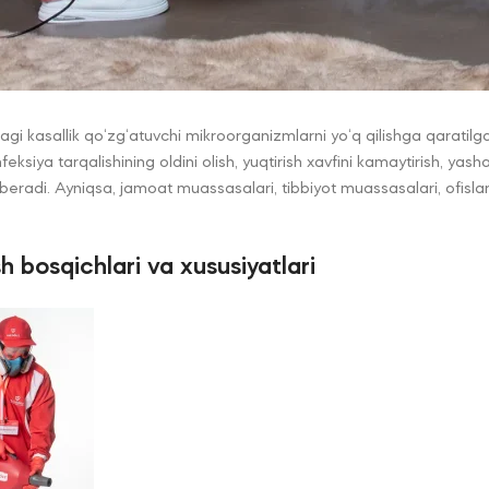
gi kasallik qo‘zg‘atuvchi mikroorganizmlarni yo‘q qilishga qaratilg
siya tarqalishining oldini olish, yuqtirish xavfini kamaytirish, yash
 beradi. Ayniqsa, jamoat muassasalari, tibbiyot muassasalari, ofislar 
h bosqichlari va xususiyatlari