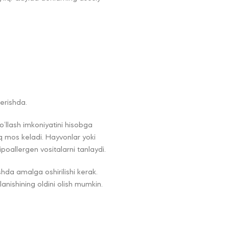
berishda.
o‘llash imkoniyatini hisobga
roq mos keladi. Hayvonlar yoki
poallergen vositalarni tanlaydi.
shda amalga oshirilishi kerak.
lanishining oldini olish mumkin.