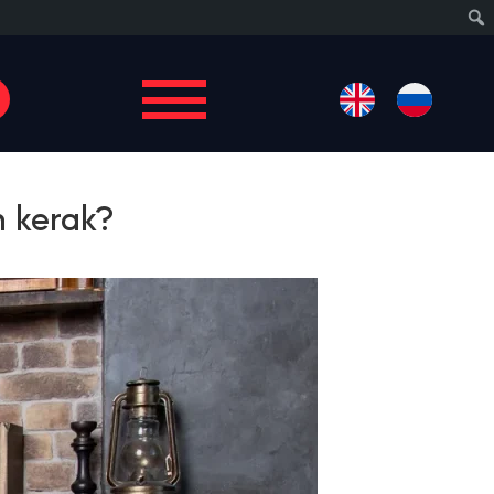
Izlas
n kerak?