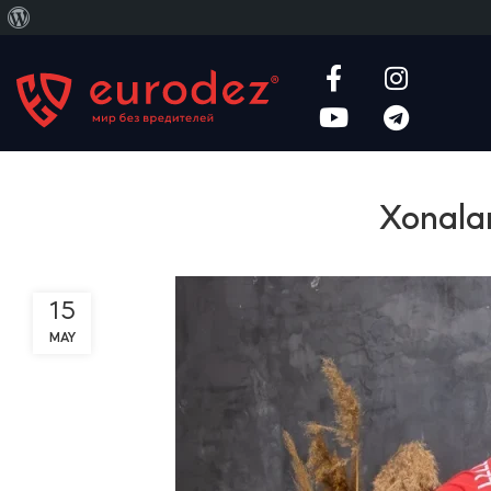
WordPress
haqida
Xonalar
15
MAY