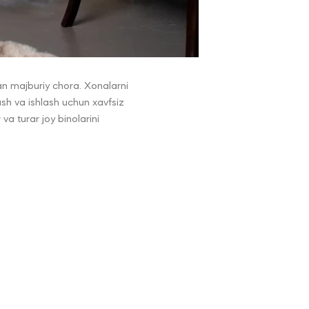
an majburiy chora. Xonalarni
ash va ishlash uchun xavfsiz
va turar joy binolarini