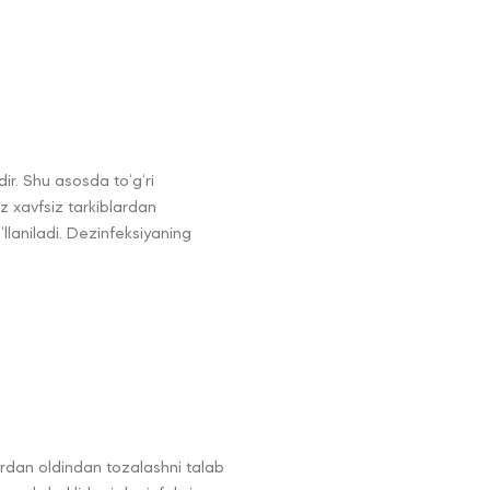
ir. Shu asosda to‘g‘ri
z xavfsiz tarkiblardan
llaniladi. Dezinfeksiyaning
klardan oldindan tozalashni talab