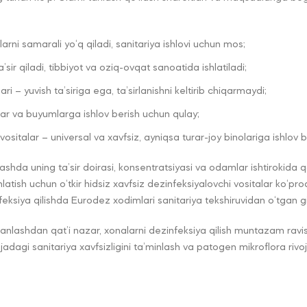
arni samarali yo‘q qiladi, sanitariya ishlovi uchun mos;
a’sir qiladi, tibbiyot va oziq-ovqat sanoatida ishlatiladi;
i – yuvish ta’siriga ega, ta’sirlanishni keltirib chiqarmaydi;
zalar va buyumlarga ishlov berish uchun qulay;
sitalar – universal va xavfsiz, ayniqsa turar-joy binolariga ishlov 
ashda uning ta’sir doirasi, konsentratsiyasi va odamlar ishtirokida q
hlatish uchun o‘tkir hidsiz xavfsiz dezinfeksiyalovchi vositalar ko‘p
feksiya qilishda Eurodez xodimlari sanitariya tekshiruvidan o‘tgan gi
i tanlashdan qat’i nazar, xonalarni dezinfeksiya qilish muntazam ravi
jadagi sanitariya xavfsizligini ta’minlash va patogen mikroflora rivoj