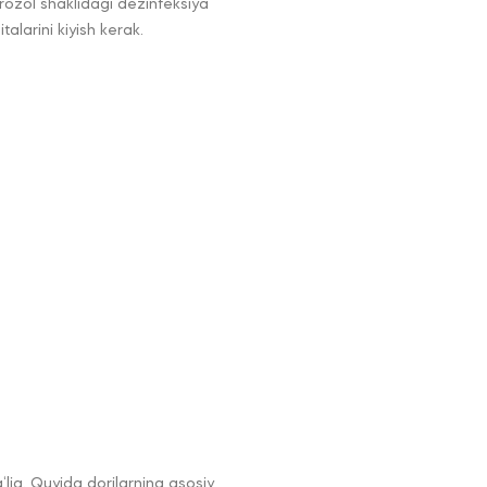
Aerozol shaklidagi dezinfeksiya
larini kiyish kerak.
‘liq. Quyida dorilarning asosiy