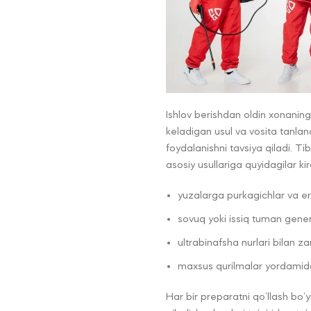
Ishlov berishdan oldin xonaning
keladigan usul va vosita tanlan
foydalanishni tavsiya qiladi. T
asosiy usullariga quyidagilar kir
yuzalarga purkagichlar va eri
sovuq yoki issiq tuman gener
ultrabinafsha nurlari bilan zar
maxsus qurilmalar yordamida
Har bir preparatni qo‘llash bo‘y