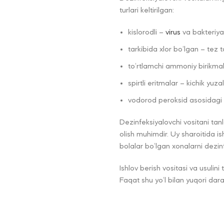
turlari keltirilgan:
kislorodli –
virus
va bakteriyal
tarkibida xlor bo‘lgan – tez t
to‘rtlamchi ammoniy birikmalar
spirtli eritmalar – kichik yu
vodorod peroksid asosidagi vo
Dezinfeksiyalovchi vositani tanl
olish muhimdir. Uy sharoitida is
bolalar bo‘lgan xonalarni dezin
Ishlov berish vositasi va usulin
Faqat shu yo‘l bilan yuqori dara