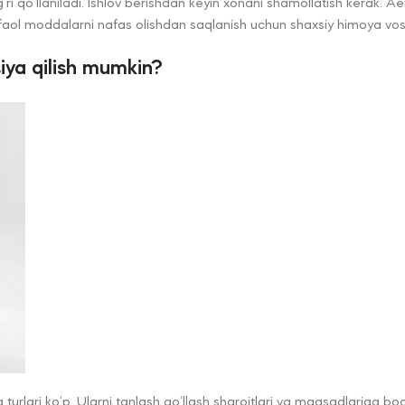
‘g‘ri qo‘llaniladi. Ishlov berishdan keyin xonani shamollatish kerak. 
faol moddalarni nafas olishdan saqlanish uchun shaxsiy himoya vosita
iya qilish mumkin?
 turlari ko‘p. Ularni tanlash qo‘llash sharoitlari va maqsadlariga bog