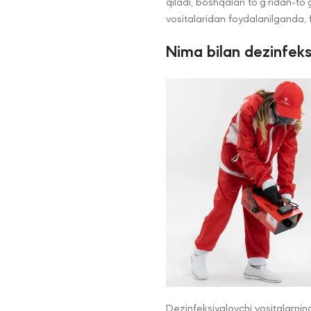
qiladi, boshqalari to‘g‘ridan-to
vositalaridan foydalanilganda, 
Nima bilan dezinfeks
Dezinfeksiyalovchi vositalarning