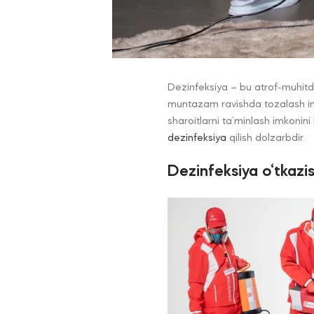
Dezinfeksiya – bu atrof-muhitda
muntazam ravishda tozalash infek
sharoitlarni ta’minlash imkonini
dezinfeksiya
qilish dolzarbdir.
Dezinfeksiya o‘tkazis