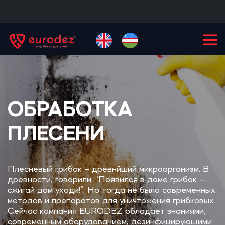
+99855
900-77-77
ОБРАБОТКА
ПЛЕСЕНИ
Плесневый грибок – древнйший микроорганизм. В
древности, говорили: “Появился в доме грибок –
сжигай дом уходи!”. Но тогда не было современных
методов и препаратов для уничтожения грибковых.
Сейчас компания EURODEZ обладает знаниями,
современным оборудованием, дезинфицирующими