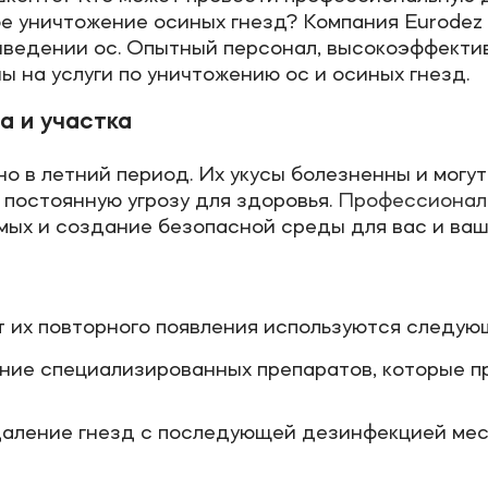
ое уничтожение осиных гнезд? Компания Eurode
выведении ос. Опытный персонал, высокоэффекти
 на услуги по уничтожению ос и осиных гнезд.
а и участка
о в летний период. Их укусы болезненны и могут
постоянную угрозу для здоровья.
Профессиональ
ых и создание безопасной среды для вас и ваши
т их повторного появления используются следую
ние специализированных препаратов, которые п
даление гнезд с последующей дезинфекцией мес